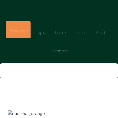
Desayunos
Tapas
Postres
Vinos
Bebidas
Alérgenos